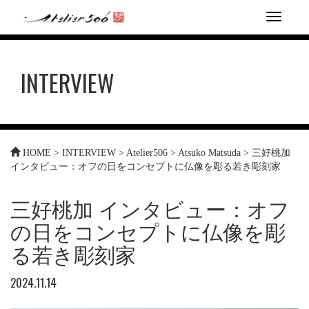
T
o
g
g
INTERVIEW
l
e
n
a
v
i
HOME
>
INTERVIEW
>
Atelier506
>
Atsuko Matsuda
>
三好桃加
g
インタビュー：オフの日をコンセプトに仏像を彫る若き彫刻家
a
t
i
三好桃加 インタビュー：オフ
o
n
の日をコンセプトに仏像を彫
る若き彫刻家
2024.11.14