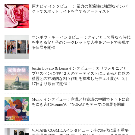
原ナビィ インタビュー： 暴力の普遍性に強烈なインパ
クトでスポットライトを当てるアーティスト
マンボウ・キー インタビュー：クィアとして異なる時代
を生きる父と子のシークレットな人生をアートで表現す
る個展を開催
Justin Lovato & Leansインタビュー：カリフォルニアと
ブリスベンに住む２人のアーティストによる光と自然の
精霊との神秘的な相互作用を探求したデュオ展が、5月
17日より原宿で開催！
Momo インタビュー：意識と無意識の中間でドットに命
を吹き込むMomoが、”YOKAI”をテーマに個展を開催
VIVIANE COSMICAインタビュー：今の時代に最も重要