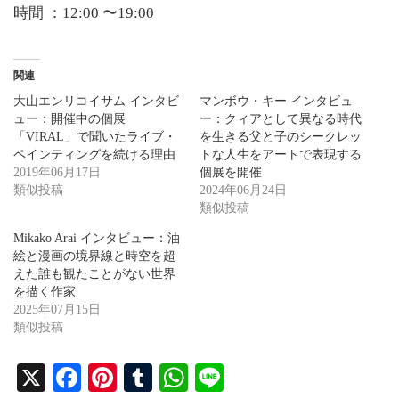
時間 ：12:00 〜19:00
関連
大山エンリコイサム インタビ
マンボウ・キー インタビュ
ュー：開催中の個展
ー：クィアとして異なる時代
「VIRAL」で聞いたライブ・
を生きる父と子のシークレッ
ペインティングを続ける理由
トな人生をアートで表現する
2019年06月17日
個展を開催
類似投稿
2024年06月24日
類似投稿
Mikako Arai インタビュー：油
絵と漫画の境界線と時空を超
えた誰も観たことがない世界
を描く作家
2025年07月15日
類似投稿
X
Fa
Pi
T
W
Li