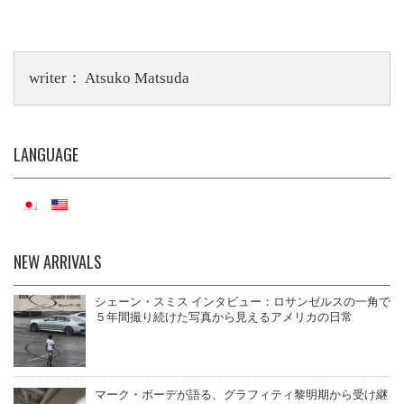
ce
nt
u
ha
ne
bo
er
m
ts
ok
es
bl
A
writer： Atsuko Matsuda
t
r
pp
LANGUAGE
NEW ARRIVALS
シェーン・スミス インタビュー：ロサンゼルスの一角で
５年間撮り続けた写真から見えるアメリカの日常
マーク・ボーデが語る、グラフィティ黎明期から受け継