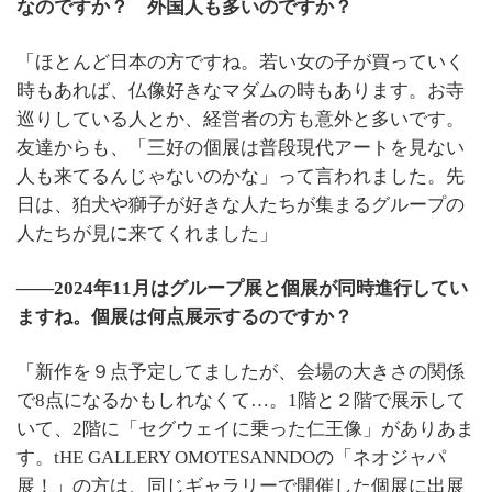
なのですか？ 外国人も多いのですか？
「ほとんど日本の方ですね。若い女の子が買っていく
時もあれば、仏像好きなマダムの時もあります。お寺
巡りしている人とか、経営者の方も意外と多いです。
友達からも、「三好の個展は普段現代アートを見ない
人も来てるんじゃないのかな」って言われました。先
日は、狛犬や獅子が好きな人たちが集まるグループの
人たちが見に来てくれました」
――2024年11月はグループ展と個展が同時進行してい
ますね。個展は何点展示するのですか？
「新作を９点予定してましたが、会場の大きさの関係
で
8
点になるかもしれなくて
…
。
1
階と２階で展示して
いて、
2
階に「セグウェイに乗った仁王像」がありあま
す。
tHE GALLERY OMOTESANNDO
の「ネオジャパ
展！」の方は、同じギャラリーで開催した個展に出展