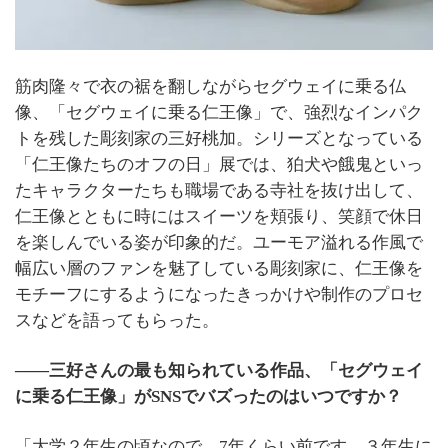
筋肉隆々で衣の裾を翻しながらセグウェイに乗る仏
像、「セグウェイに乗る仁王像」で、強烈なインパク
トを残した彫刻家の三好桃加。シリーズとなっている
「仁王像たちのオフの日」展では、狛犬や餓鬼といっ
たキャラクターたちも職場である寺社を抜け出して、
仁王像とともに時にはスイーツを頬張り、笑顔で休日
を楽しんでいる姿が印象的だ。ユーモア溢れる作風で
幅広い層のファンを魅了している彫刻家に、仁王像を
モチーフにするようになったきっかけや制作のプロセ
スなどを語ってもらった。
――三好さんの最も知られている作品、「セグウェイ
に乗る仁王像」がSNSでバズったのはいつですか？
「大学２年生の頃なので、7年くらい前です。３年生に