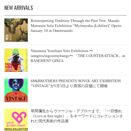
NEW ARRIVALS
Reinterpreting Tradition Through the Pine Tree: Masaki
Matsuura Solo Exhibition “Myōmyaku (Lifeline)” Opens
January 10 in Omotesando
Yasumasa Yonehara Solo Exhibition 〜
iamgrowingoutmybangs〜 「THE COUNTERATTACK」at
BASEMENT GINZA
68&BROTHERS PRESENTS NOVOL ART EXHIBITION
“VINTAGE”が5月3日より原宿の店舗にて開催
草間彌生からヴァージル・アブローまで、「一目惚れ
（Love at first sight）」をキーワードにコレクションさ
れた現代美術の作品展