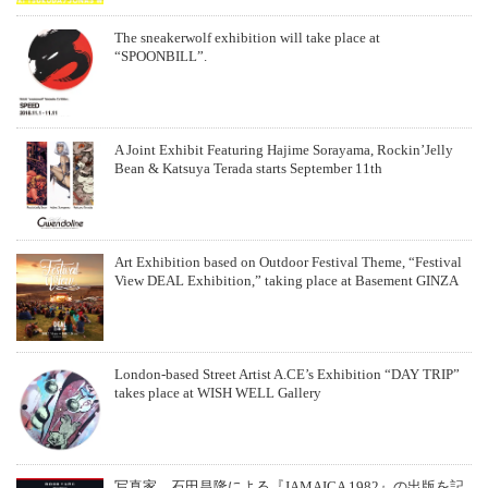
The sneakerwolf exhibition will take place at
“SPOONBILL”.
A Joint Exhibit Featuring Hajime Sorayama, Rockin’Jelly
Bean & Katsuya Terada starts September 11th
Art Exhibition based on Outdoor Festival Theme, “Festival
View DEAL Exhibition,” taking place at Basement GINZA
London-based Street Artist A.CE’s Exhibition “DAY TRIP”
takes place at WISH WELL Gallery
写真家、石田昌隆による『JAMAICA 1982』の出版を記