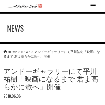
T
o
g
g
NEWS
l
e
n
a
v
i
HOME
>
NEWS
>
アンドーギャラリーにて平川祐樹「映画にな
g
るまで 君よ高らかに歌へ」開催
a
t
i
アンドーギャラリーにて平川
o
n
祐樹「映画になるまで 君よ高
らかに歌へ」開催
2018.06.06