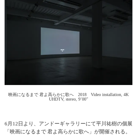
映画になるまで 君よ高らかに歌へ 2018 Video installation, 4K
UHDTV, stereo, 9’00”
6月12日より、アンドーギャラリーにて平川祐樹の個展
「映画になるまで 君よ高らかに歌へ」が開催される。