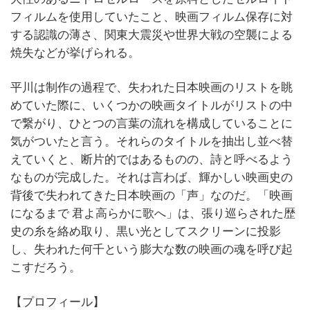
フィルムを使用していたこと、映画フィルム保存に対
する認識の薄さ、関東大震災や世界大戦の空襲による
焼失などが挙げられる。
平川は制作の過程で、失われた日本映画のリストを眺
めていた際に、いくつかの映画タイトルがリストの中
で繋がり、ひとつの言葉の流れを構成していることに
気がついたと言う。それらのタイトルを抽出し並べ替
えていくと、断片的ではあるものの、詩と呼べるよう
なものが完成した。それは言わば、輝かしい映画史の
背後で失われてきた日本映画の「声」なのだ。「映画
になるまで 君よ高らかに歌へ」は、張り巡らされた歴
史の糸を絡め取り、黒い光としてスクリーンに投影
し、失われた何千という膨大な数の映画の魂を呼び起
こすだろう。
【プロフィール】