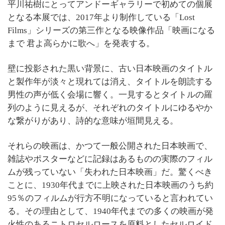
平川祐樹にとってアンドーギャラリーで初めての個展
となる本展では、2017年より制作している「Lost
Films」シリーズの第三作となる映像作品「映画になる
まで 君よ高らかに歌へ」を発表する。
壁に投影された黒い背景に、古い日本映画のタイトル
と製作年が淡々と現れては消え、タイトルを朗読する
男性の声が低く会場に響く。一見するとタイトルの羅
列のように見えるが、それぞれのタイトルにゆるやか
な繋がりがあり、詩的な意味が垣間見える。
それらの映画は、かつて一般公開された日本映画で、
雑誌やポスターなどに記録はあるものの実際のフィル
ムが残っていない「失われた日本映画」だ。驚くべき
ことに、1930年代までに上映された日本映画のうち約
95％のフィルムが行方不明になっていると言われてい
る。その理由として、1940年代までの多くの映画が発
火性のあるニトロセルロースを原料としたセルロイド