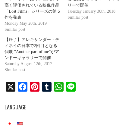
高く評価されている映像作品
リーで開催
「Lost Films」シリーズの第５
Tuesday January 30th, 2018
作を発表
Similar post
Monday May 20th, 2019
Similar post
【終了】アレキサンダー・テ
ィネイの日本で2回目となる
個展 “Another part of me”がア
ンドーギャラリーで開催
Saturday August 12th, 2017
Similar post
X
Fa
Pi
T
W
Li
ce
nt
u
ha
ne
bo
er
m
ts
LANGUAGE
ok
es
bl
A
t
r
pp