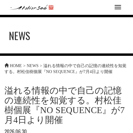
T
o
g
g
NEWS
l
e
n
a
v
i
HOME
>
NEWS
>
溢れる情報の中で自己の記憶の連続性を知覚
g
する。村松佳樹個展『NO SEQUENCE』が7月4日より開催
a
t
i
溢れる情報の中で自己の記憶
o
n
の連続性を知覚する。村松佳
樹個展『NO SEQUENCE』が7
月4日より開催
2026.06.30