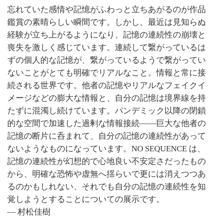
忘れていた感情や記憶がふわっと立ちあがるのが作品
鑑賞の素晴らしい瞬間です。しかし、最近は見知らぬ
経験が立ち上がるようになり、記憶の連続性の崩壊と
喪失を激しく感じています。連続して繋がっているは
ずの個人的な記憶が、繋がっているようで繋がってい
ないことがとても明確でリアルなこと。情報と常に接
続される世界です。他者の記憶やリアルなフェイクイ
メージなどの膨大な情報と、自分の記憶は境界線を持
たずに混濁し続けています。パンデミック以降の閉鎖
的な空間で加速した過剰な情報接続――巨大な他者の
記憶の断片に呑まれて、自分の記憶の連続性があって
ないようなものになっています。NO SEQUENCE は、
記憶の連続性が幻想的で心地良い不安定さだったもの
から、明確な恐怖や虚無へ揺らいで更には消えつつあ
るのかもしれない、それでも自分の記憶の連続性を知
覚しようとすることについての展示です。
― 村松佳樹