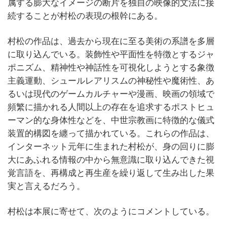
属する膨大なイメージの断片を独自の映像的文法に接
続することが村松の表現の根幹にある。
村松の作品は、過去から現在に至る美術の系譜を多層
に取り込んでいる。装飾性や平面性を特徴とするジャ
ポニズム、精神性や神話性を可視化しようとする象徴
主義運動、シュールレアリスムの神秘性や魔術性、あ
るいは現代のゲームカルチャーや漫画、映画の領域で
頻繁に描かれる人間以上の存在を追求するポストヒュ
ーマン的な身体性などを、中世宗教画に特徴的な儀式
装置的構図を纏って描かれている。これらの作品は、
インターネット元年に生まれた村松が、身の回りに膨
大にあふれる情報の中から無意識に取り込んできた視
覚言語を、再構成と再生産を繰り返して生み出した果
実と言えるだろう。
村松は本展に寄せて、次のようにコメントしている。