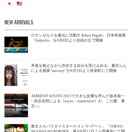
t
r
pp
NEW ARRIVALS
ロサンゼルスを拠点に活動するKen Higaki、日本初個展
「Tadpoles」を8月8日より自由が丘で開催
矛盾を抱えながら存在する自分を受け止める。夏目らん
による個展”mercury”が8月5日より有楽町にて開催
AMBIENT KYOTO 2023で大きな反響を呼んだ坂本龍一
+ 高谷史郎による《async – immersion》が、この夏、東
京へ。
東京スカパラダイスオーケストラ×アート。「TOKYO
SKA HAS NO BORDER」展が8月11日より西麻布にて開