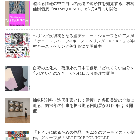
溢れる情報の中で自己の記憶の連続性を知覚する。村松
佳樹個展『NO SEQUENCE』が7月4日より開催
ヘリング没後初となる盟友ケニー・シャーフとの二人展
「ケニー・シャーフ&キース・ヘリング：K！K！」が中
村キース・ヘリング美術館にて開催中
台湾の文化人、蔡康永の日本初個展「どれくらい自分を
忘れていたのか？」が7月1日より銀座で開催
抽象彫刻科・造形作家として活躍した多田美波の全貌に
迫る。約70年の仕事を振り返る回顧展が8月29日より開
催
「トイレに飾るための作品」を22名のアーティストが制
作。グループ展「ART PIECE FOR TOILET