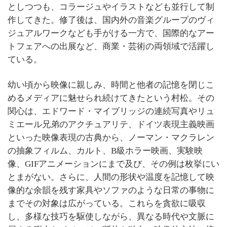
としつつも、コラージュやイラストなども並行して制
作してきた。修了後は、国内外の音楽グループのヴィ
ジュアルワークなども手がける一方で、国際的なアー
トフェアへの出展など、商業・芸術の両領域で活躍し
ている。
幼い頃から映像に親しみ、時間と他者の記憶を閉じこ
めるメディアに魅せられ続けてきたという村松。その
関心は、エドワード・マイブリッジの連続写真やリュ
ミエール兄弟のアクチュアリテ、ドイツ表現主義映画
といった映像表現の古典から、ノーマン・マクラレン
の抽象フィルム、カルト、B級ホラー映画、実験映
像、GIFアニメーションにまで及び、その例は枚挙にい
とまがない。さらに、人間の形状や温度を記憶して映
像的な余韻を残す家具やソファのような日常の事物に
までその対象は広がっている。これらを貪欲に吸収
し、多様な技巧を駆使しながら、異なる時代や文脈に