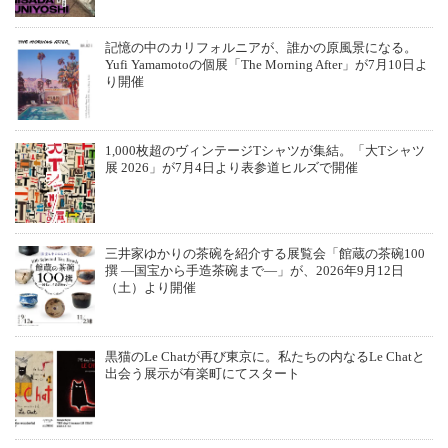
記憶の中のカリフォルニアが、誰かの原風景になる。
Yufi Yamamotoの個展「The Morning After」が7月10日よ
り開催
1,000枚超のヴィンテージTシャツが集結。「大Tシャツ
展 2026」が7月4日より表参道ヒルズで開催
三井家ゆかりの茶碗を紹介する展覧会「館蔵の茶碗100
撰 ―国宝から手造茶碗まで―」が、2026年9月12日
（土）より開催
黒猫のLe Chatが再び東京に。私たちの内なるLe Chatと
出会う展示が有楽町にてスタート