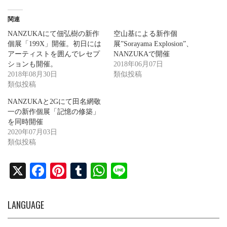
関連
NANZUKAにて佃弘樹の新作
空山基による新作個
個展「199X」開催。初日には
展”Sorayama Explosion”、
アーティストを囲んでレセプ
NANZUKAで開催
ションも開催。
2018年06月07日
2018年08月30日
類似投稿
類似投稿
NANZUKAと2Gにて田名網敬
一の新作個展「記憶の修築」
を同時開催
2020年07月03日
類似投稿
X
Fa
Pi
T
W
Li
ce
nt
u
ha
ne
bo
er
m
ts
LANGUAGE
ok
es
bl
A