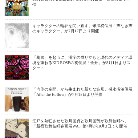
催
キャラクターの輪郭を問い直す。米澤柊個展「声なき声
のキャラクター」が7月17日より開催
「葛飾」を起点に、漢字の成り立ちと現代のメディア環
境を重ねるKID ROSEの初個展「全开」が8月1日よりス
タート
「内側の空間」から生まれた新たな造形。盛永省治個展
「After the Hollow」が7月18日より開催
江戸を熱狂させた歌川国貞と歌川国芳が歌舞伎町へ。
「新宿歌舞伎町春画展WA」第4弾が10月3日より開催