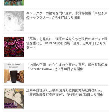
キャラクターの輪郭を問い直す。米澤柊個展「声なき声
のキャラクター」が7月17日より開催
「葛飾」を起点に、漢字の成り立ちと現代のメディア環
境を重ねるKID ROSEの初個展「全开」が8月1日よりス
タート
「内側の空間」から生まれた新たな造形。盛永省治個展
「After the Hollow」が7月18日より開催
江戸を熱狂させた歌川国貞と歌川国芳が歌舞伎町へ。
「新宿歌舞伎町春画展WA」第4弾が10月3日より開催