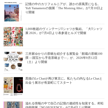
記憶の中のカリフォルニアが、誰かの原風景になる。
Yufi Yamamotoの個展「The Morning After」が7月10日よ
り開催
1,000枚超のヴィンテージTシャツが集結。「大Tシャツ
展 2026」が7月4日より表参道ヒルズで開催
三井家ゆかりの茶碗を紹介する展覧会「館蔵の茶碗100
撰 ―国宝から手造茶碗まで―」が、2026年9月12日
（土）より開催
黒猫のLe Chatが再び東京に。私たちの内なるLe Chatと
出会う展示が有楽町にてスタート
溢れる情報の中で自己の記憶の連続性を知覚する。村松
佳樹個展『NO SEQUENCE』が7月4日より開催