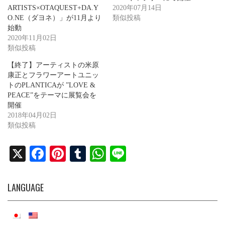
ARTISTS×OTAQUEST+DA.Y
2020年07月14日
O.NE（ダヨネ）」が11月より
類似投稿
始動
2020年11月02日
類似投稿
【終了】アーティストの米原
康正とフラワーアートユニッ
トのPLANTICAが ”LOVE &
PEACE”をテーマに展覧会を
開催
2018年04月02日
類似投稿
X
Fa
Pi
T
W
Li
ce
nt
u
ha
ne
bo
er
m
ts
LANGUAGE
ok
es
bl
A
t
r
pp