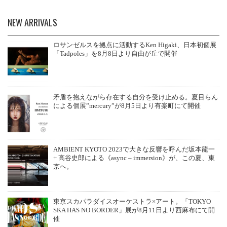
NEW ARRIVALS
ロサンゼルスを拠点に活動するKen Higaki、日本初個展
「Tadpoles」を8月8日より自由が丘で開催
矛盾を抱えながら存在する自分を受け止める。夏目らん
による個展”mercury”が8月5日より有楽町にて開催
AMBIENT KYOTO 2023で大きな反響を呼んだ坂本龍一
+ 高谷史郎による《async – immersion》が、この夏、東
京へ。
東京スカパラダイスオーケストラ×アート。「TOKYO
SKA HAS NO BORDER」展が8月11日より西麻布にて開
催