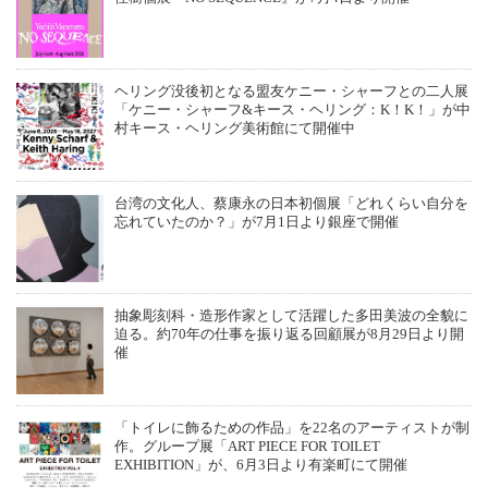
ヘリング没後初となる盟友ケニー・シャーフとの二人展
「ケニー・シャーフ&キース・ヘリング：K！K！」が中
村キース・ヘリング美術館にて開催中
台湾の文化人、蔡康永の日本初個展「どれくらい自分を
忘れていたのか？」が7月1日より銀座で開催
抽象彫刻科・造形作家として活躍した多田美波の全貌に
迫る。約70年の仕事を振り返る回顧展が8月29日より開
催
「トイレに飾るための作品」を22名のアーティストが制
作。グループ展「ART PIECE FOR TOILET
EXHIBITION」が、6月3日より有楽町にて開催