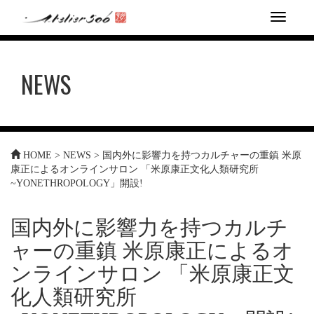
T
o
g
g
NEWS
l
e
n
a
v
i
HOME
>
NEWS
>
国内外に影響力を持つカルチャーの重鎮 米原
g
康正によるオンラインサロン 「米原康正文化人類研究所
a
~YONETHROPOLOGY」開設!
t
i
o
国内外に影響力を持つカルチ
n
ャーの重鎮 米原康正によるオ
ンラインサロン 「米原康正文
化人類研究所