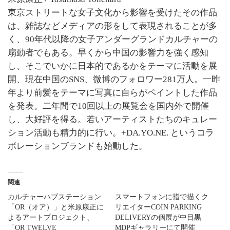
東京ストリートな女子文化から影響を受けたその作品
は、雑誌などメディアの形をして表現されることが多
く、90年代以降の女子アンダーグランドカルチャーの
扇動者でもある。早くから中国の影響力を強く感知
し、そこでいかに日本的であるかをテーマに活動を展
開、現在中国のSNS、微博のフォロワー281万人。一昨
年より前髪をテーマに写真に自らがペイントした作品
を発表。二年間で10回以上の展覧会を国内外で開催
し、大好評を得る。若いアーティストたちのキュレー
ション活動も精力的に行い。+DA.YO.NE. というコラ
ボレーションブランドも始動した。
関連
カルチャーハブステーション
スマートフォンに指で描くク
「OR（オア）」と米原康正に
リエイターCOIN PARKING
よるアートプロジェクト、
DELIVERYの個展が中目黒
「OR TWELVE
MDPギャラリーにて開催