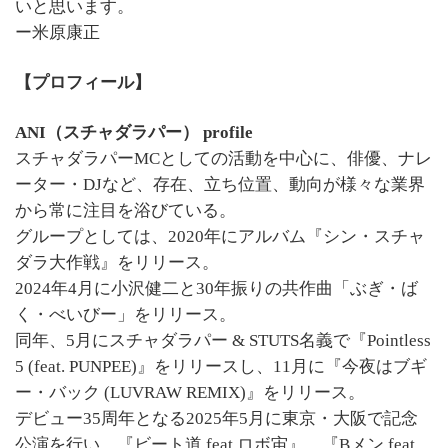
いと思います。
ー米原康正
【プロフィール】
ANI（スチャダラパー） profile
スチャダラパーMCとしての活動を中心に、俳優、ナレ
ーター・DJなど、存在、立ち位置、動向が様々な業界
から常に注目を浴びている。
グループとしては、2020年にアルバム『シン・スチャ
ダラ大作戦』をリリース。
2024年4月に小沢健二と30年振りの共作曲「ぶぎ・ば
く・べいびー」をリリース。
同年、5月にスチャダラパー & STUTS名義で『Pointless
5 (feat. PUNPEE)』をリリースし、11月に『今夜はブギ
ー・バック (LUVRAW REMIX)』をリリース。
デビュー35周年となる2025年5月に東京・大阪で記念
公演を行い、『ビート道 feat.ロボ宙』、『Bメン feat.