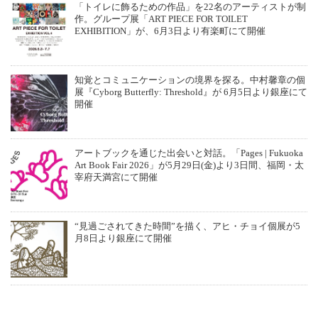
「トイレに飾るための作品」を22名のアーティストが制
作。グループ展「ART PIECE FOR TOILET
EXHIBITION」が、6月3日より有楽町にて開催
知覚とコミュニケーションの境界を探る。中村馨章の個
展『Cyborg Butterfly: Threshold』が 6月5日より銀座にて
開催
アートブックを通じた出会いと対話。「Pages | Fukuoka
Art Book Fair 2026」が5月29日(金)より3日間、福岡・太
宰府天満宮にて開催
“見過ごされてきた時間”を描く、アヒ・チョイ個展が5
月8日より銀座にて開催