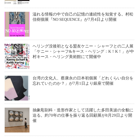
溢れる情報の中で自己の記憶の連続性を知覚する。村松
佳樹個展『NO SEQUENCE』が7月4日より開催
ヘリング没後初となる盟友ケニー・シャーフとの二人展
「ケニー・シャーフ&キース・ヘリング：K！K！」が中
村キース・ヘリング美術館にて開催中
台湾の文化人、蔡康永の日本初個展「どれくらい自分を
忘れていたのか？」が7月1日より銀座で開催
抽象彫刻科・造形作家として活躍した多田美波の全貌に
迫る。約70年の仕事を振り返る回顧展が8月29日より開
催