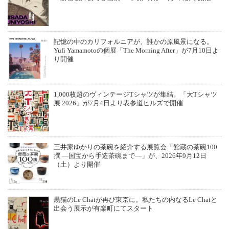
記憶の中のカリフォルニアが、誰かの原風景になる。
Yufi Yamamotoの個展「The Morning After」が7月10日よ
り開催
1,000枚超のヴィンテージTシャツが集結。「大Tシャツ
展 2026」が7月4日より表参道ヒルズで開催
三井家ゆかりの茶碗を紹介する展覧会「館蔵の茶碗100
撰 ―国宝から手造茶碗まで―」が、2026年9月12日
（土）より開催
黒猫のLe Chatが再び東京に。私たちの内なるLe Chatと
出会う展示が有楽町にてスタート