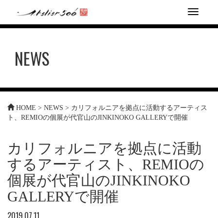
T
o
g
g
NEWS
l
e
n
a
v
i
HOME
>
NEWS
>
カリフォルニアを拠点に活動するアーティス
g
ト、REMIOの個展が代官山のJINKINOKO GALLERYで開催
a
t
i
カリフォルニアを拠点に活動
o
n
するアーティスト、REMIOの
個展が代官山のJINKINOKO
GALLERYで開催
2019.07.11