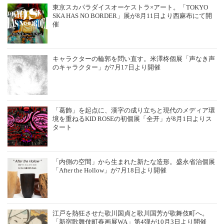
東京スカパラダイスオーケストラ×アート。「TOKYO
SKA HAS NO BORDER」展が8月11日より西麻布にて開
催
キャラクターの輪郭を問い直す。米澤柊個展「声なき声
のキャラクター」が7月17日より開催
「葛飾」を起点に、漢字の成り立ちと現代のメディア環
境を重ねるKID ROSEの初個展「全开」が8月1日よりス
タート
「内側の空間」から生まれた新たな造形。盛永省治個展
「After the Hollow」が7月18日より開催
江戸を熱狂させた歌川国貞と歌川国芳が歌舞伎町へ。
「新宿歌舞伎町春画展WA」第4弾が10月3日より開催