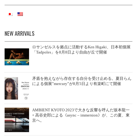
ok
es
bl
A
t
r
pp
NEW ARRIVALS
ロサンゼルスを拠点に活動するKen Higaki、日本初個展
「Tadpoles」を8月8日より自由が丘で開催
矛盾を抱えながら存在する自分を受け止める。夏目らん
による個展”mercury”が8月5日より有楽町にて開催
AMBIENT KYOTO 2023で大きな反響を呼んだ坂本龍一
+ 高谷史郎による《async – immersion》が、この夏、東
京へ。