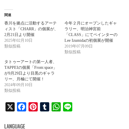
関連
香川を拠点に活動するアーテ
今年２月にオープンしたギャ
ィスト「CHARR」の個展が、
ラリー、明治神宮前
2月21日より開催
「CLASS」にてペインターの
2025年02月10日
Lee Izumidaの初個展が開催
類似投稿
2019年07月09日
類似投稿
タトゥーアートの第一人者、
TAPPEIの個展「From:space」
が9月29日より目黒のギャラ
リー、月極にて開催！
2024年09月10日
類似投稿
X
Fa
Pi
T
W
Li
ce
nt
u
ha
ne
bo
er
m
ts
LANGUAGE