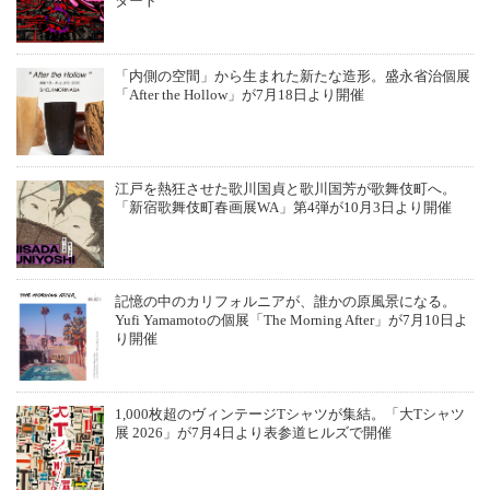
タート
「内側の空間」から生まれた新たな造形。盛永省治個展
「After the Hollow」が7月18日より開催
江戸を熱狂させた歌川国貞と歌川国芳が歌舞伎町へ。
「新宿歌舞伎町春画展WA」第4弾が10月3日より開催
記憶の中のカリフォルニアが、誰かの原風景になる。
Yufi Yamamotoの個展「The Morning After」が7月10日よ
り開催
1,000枚超のヴィンテージTシャツが集結。「大Tシャツ
展 2026」が7月4日より表参道ヒルズで開催