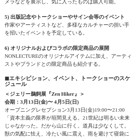
メラなどを展示し、気に入ったものは購入可能
。
5) 出版記念やトークショーやサイン会等のイベント
作家やアーティストなど、多様なカルチャーの担い手
を招いたイベントを予定している。
6) オリジナルおよびコラボの限定商品の展開
NONLECTUREのオリジナルアイテムに加え、アーティ
ストやブランドとの限定商品も紹介する。
◼︎エキシビション、イベント、トークショーのスケ
ジュール
＜ジェリー鵜飼展『Zen Hiker』＞
会期：3月13日(金)〜 4月5日(日)
オープニングレセプション3月13日(金)19:00〜21:00
「資本主義の限界が垣間見える。21世紀は明るい未来
じゃなかった。だから山に行く。道具は少なくして。
獣の気配に怯え、冷たい風に震え、雨を避けて寝袋に