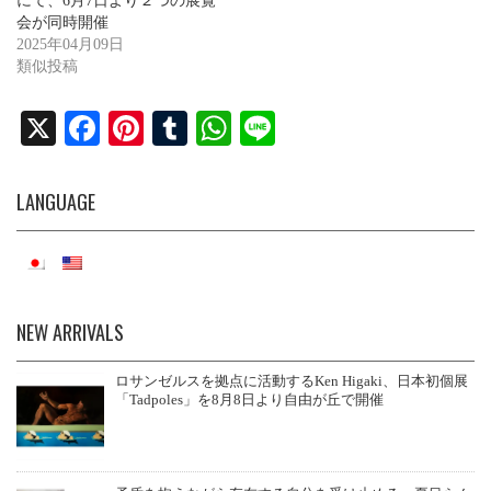
にて、6月7日より２つの展覧
会が同時開催
2025年04月09日
類似投稿
X
Fa
Pi
T
W
Li
ce
nt
u
ha
ne
bo
er
m
ts
LANGUAGE
ok
es
bl
A
t
r
pp
NEW ARRIVALS
ロサンゼルスを拠点に活動するKen Higaki、日本初個展
「Tadpoles」を8月8日より自由が丘で開催