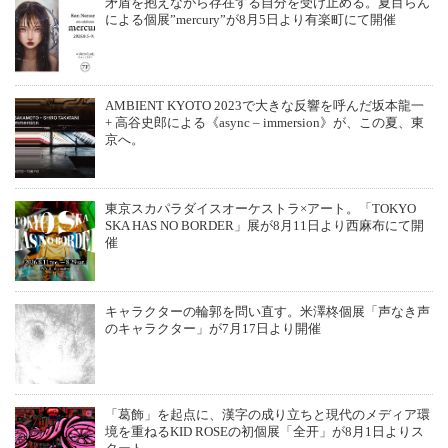
矛盾を抱えながら存在する自分を受け止める。夏目らん
による個展”mercury”が8月5日より有楽町にて開催
AMBIENT KYOTO 2023で大きな反響を呼んだ坂本龍一
+ 高谷史郎による《async – immersion》が、この夏、東
京へ。
東京スカパラダイスオーケストラ×アート。「TOKYO
SKA HAS NO BORDER」展が8月11日より西麻布にて開
催
キャラクターの輪郭を問い直す。米澤柊個展「声なき声
のキャラクター」が7月17日より開催
「葛飾」を起点に、漢字の成り立ちと現代のメディア環
境を重ねるKID ROSEの初個展「全开」が8月1日よりス