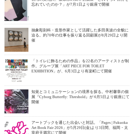
忘れていたのか？」が7月1日より銀座で開催
抽象彫刻科・造形作家として活躍した多田美波の全貌に
迫る。約70年の仕事を振り返る回顧展が8月29日より開
催
「トイレに飾るための作品」を22名のアーティストが制
作。グループ展「ART PIECE FOR TOILET
EXHIBITION」が、6月3日より有楽町にて開催
知覚とコミュニケーションの境界を探る。中村馨章の個
展『Cyborg Butterfly: Threshold』が 6月5日より銀座にて
開催
アートブックを通じた出会いと対話。「Pages | Fukuoka
Art Book Fair 2026」が5月29日(金)より3日間、福岡・太
宰府天満宮にて開催