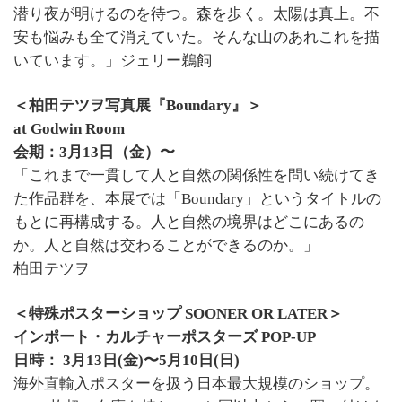
潜り夜が明けるのを待つ。森を歩く。太陽は真上。不
安も悩みも全て消えていた。そんな山のあれこれを描
いています。」ジェリー鵜飼
＜柏田テツヲ写真展『Boundary』＞
at Godwin Room
会期：3月13日（金）〜
「これまで一貫して人と自然の関係性を問い続けてき
た作品群を、本展では「Boundary」というタイトル
の
もとに再構成する。人と自然の境界はどこにあるの
か。人と自然は交わることができるのか。」
柏田テツヲ
＜特殊ポスターショップ SOONER OR LATER＞
インポート・カルチャーポスターズ POP-UP
日時： 3月13日(金)〜5月10日(日)
海外直輸入ポスターを扱う日本最大規模のショップ。