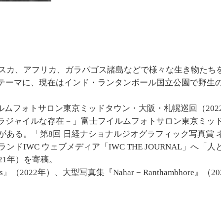
ラスカ、アフリカ、ガラパゴス諸島などで様々な生き物たち
テーマに、現在はインド・ランタンボール国立公園で野生
」富士フイルムフォトサロン東京ミッドタウン・大阪・札幌巡回（202
ラジャイルな存在－」富士フイルムフォトサロン東京ミッ
どがある。「第8回 日経ナショナルジオグラフィック写真賞 
ドIWC ウェブメディア「IWC THE JOURNAL」へ「人
2021年）を寄稿。
igers』（2022年）、大型写真集『Nahar − Ranthambhore』（2