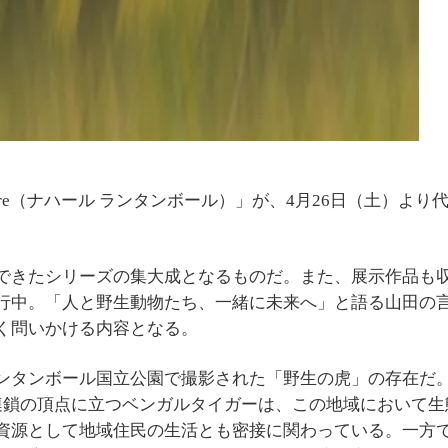
ambhore（ナハール ランタンボール）」が、4月26日（土）より
できたシリーズの集大成となるものだ。また、展示作品も
行中。「人と野生動物たち、一緒に未来へ」と語る山田の
く問いかける内容となる。
ンタンボール国立公園で撮影された「野生の虎」の存在だ
物連鎖の頂点に立つベンガルタイガーは、この地域において生
資源として地域住民の生活とも密接に関わっている。一方