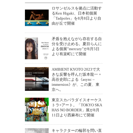
ロサンゼルスを拠点に活動す
るKen Higaki、日本初個展
「Tadpoles」を8月8日より自
由が丘で開催
矛盾を抱えながら存在する自
分を受け止める。夏目らんに
よる個展”mercury”が8月5日
より有楽町にて開催
AMBIENT KYOTO 2023で大
きな反響を呼んだ坂本龍一 +
高谷史郎による《async –
immersion》が、この夏、東
京へ。
東京スカパラダイスオーケス
トラ×アート。「TOKYO SKA
HAS NO BORDER」展が8月
11日より西麻布にて開催
キャラクターの輪郭を問い直