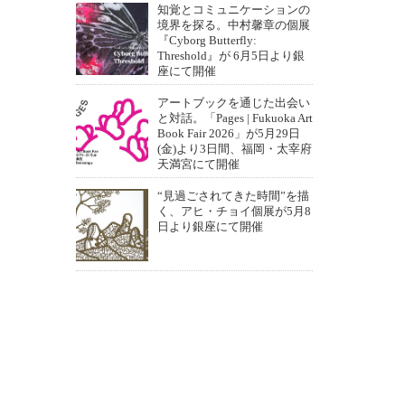
知覚とコミュニケーションの
境界を探る。中村馨章の個展
『Cyborg Butterfly:
Threshold』が 6月5日より銀
座にて開催
アートブックを通じた出会い
と対話。「Pages | Fukuoka Art
Book Fair 2026」が5月29日
(金)より3日間、福岡・太宰府
天満宮にて開催
“見過ごされてきた時間”を描
く、アヒ・チョイ個展が5月8
日より銀座にて開催