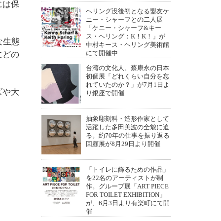
には保
ヘリング没後初となる盟友ケ
ニー・シャーフとの二人展
「ケニー・シャーフ&キー
ス・ヘリング：K！K！」が
な生態
中村キース・ヘリング美術館
にどの
にて開催中
台湾の文化人、蔡康永の日本
初個展「どれくらい自分を忘
れていたのか？」が7月1日よ
ズや大
り銀座で開催
抽象彫刻科・造形作家として
活躍した多田美波の全貌に迫
る。約70年の仕事を振り返る
回顧展が8月29日より開催
「トイレに飾るための作品」
を22名のアーティストが制
作。グループ展「ART PIECE
FOR TOILET EXHIBITION」
が、6月3日より有楽町にて開
催