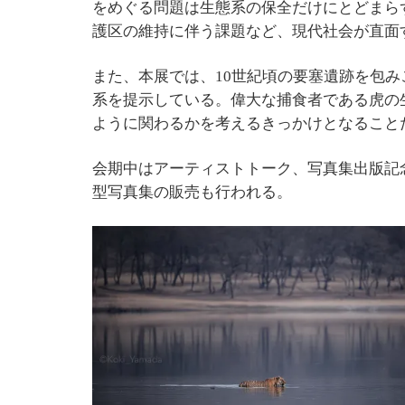
をめぐる問題は生態系の保全だけにとどまら
護区の維持に伴う課題など、現代社会が直面
また、本展では、10世紀頃の要塞遺跡を包
系を提示している。偉大な捕食者である虎の
ように関わるかを考えるきっかけとなること
会期中はアーティストトーク、写真集出版記
型写真集の販売も行われる。