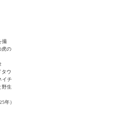
を撮
の虎の
2
ドタウ
ネイチ
と野生
025年）