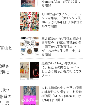
Morning After」が7月10日よ
り開催
1,000枚超のヴィンテージTシ
ャツが集結。「大Tシャツ展
2026」が7月4日より表参道ヒ
ルズで開催
三井家ゆかりの茶碗を紹介す
る展覧会「館蔵の茶碗100撰
―国宝から手造茶碗まで―」
代官山ヒ
が、2026年9月12日（土）よ
り開催
黒猫のLe Chatが再び東京
収録さ
に。私たちの内なるLe Chat
と出会う展示が有楽町にてス
言葉に
タート
溢れる情報の中で自己の記憶
。現地
の連続性を知覚する。村松佳
態系の
樹個展『NO SEQUENCE』が
7月4日より開催
で、虎