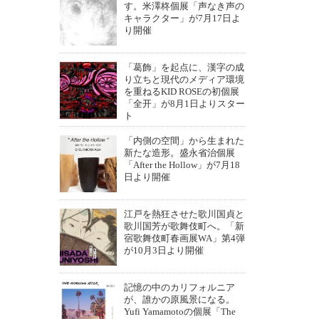
す。米澤柊個展「声なき声の
キャラクター」が7月17日よ
り開催
「葛飾」を起点に、漢字の成
り立ちと現代のメディア環境
を重ねるKID ROSEの初個展
「全开」が8月1日よりスター
ト
「内側の空間」から生まれた
新たな造形。盛永省治個展
「After the Hollow」が7月18
日より開催
江戸を熱狂させた歌川国貞と
歌川国芳が歌舞伎町へ。「新
宿歌舞伎町春画展WA」第4弾
が10月3日より開催
記憶の中のカリフォルニア
が、誰かの原風景になる。
Yufi Yamamotoの個展「The