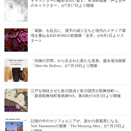
キャラクターの輪郭を問い直す。米澤柊個展「声なき声
のキャラクター」が7月17日より開催
「葛飾」を起点に、漢字の成り立ちと現代のメディア環
境を重ねるKID ROSEの初個展「全开」が8月1日よりス
タート
「内側の空間」から生まれた新たな造形。盛永省治個展
「After the Hollow」が7月18日より開催
江戸を熱狂させた歌川国貞と歌川国芳が歌舞伎町へ。
「新宿歌舞伎町春画展WA」第4弾が10月3日より開催
記憶の中のカリフォルニアが、誰かの原風景になる。
Yufi Yamamotoの個展「The Morning After」が7月10日よ
り開催