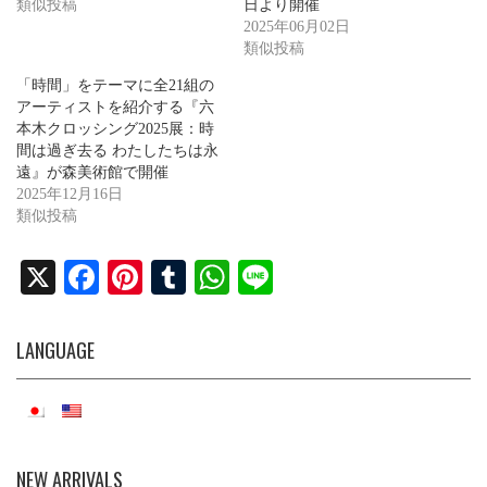
類似投稿
日より開催
2025年06月02日
類似投稿
「時間」をテーマに全21組の
アーティストを紹介する『六
本木クロッシング2025展：時
間は過ぎ去る わたしたちは永
遠』が森美術館で開催
2025年12月16日
類似投稿
X
Fa
Pi
T
W
Li
ce
nt
u
ha
ne
bo
er
m
ts
LANGUAGE
ok
es
bl
A
t
r
pp
NEW ARRIVALS