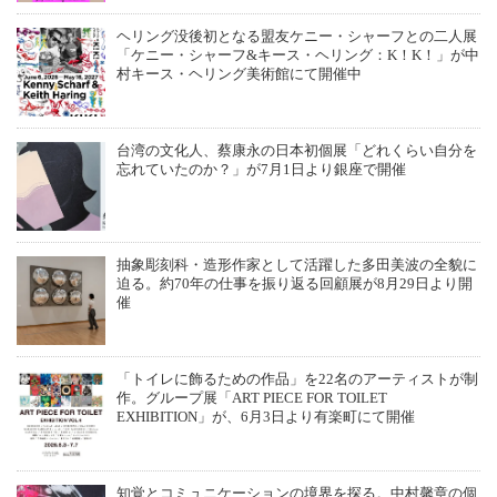
ヘリング没後初となる盟友ケニー・シャーフとの二人展
「ケニー・シャーフ&キース・ヘリング：K！K！」が中
村キース・ヘリング美術館にて開催中
台湾の文化人、蔡康永の日本初個展「どれくらい自分を
忘れていたのか？」が7月1日より銀座で開催
抽象彫刻科・造形作家として活躍した多田美波の全貌に
迫る。約70年の仕事を振り返る回顧展が8月29日より開
催
「トイレに飾るための作品」を22名のアーティストが制
作。グループ展「ART PIECE FOR TOILET
EXHIBITION」が、6月3日より有楽町にて開催
知覚とコミュニケーションの境界を探る。中村馨章の個