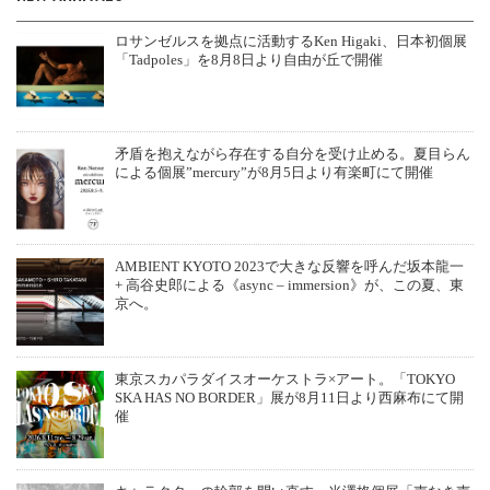
ロサンゼルスを拠点に活動するKen Higaki、日本初個展
「Tadpoles」を8月8日より自由が丘で開催
矛盾を抱えながら存在する自分を受け止める。夏目らん
による個展”mercury”が8月5日より有楽町にて開催
AMBIENT KYOTO 2023で大きな反響を呼んだ坂本龍一
+ 高谷史郎による《async – immersion》が、この夏、東
京へ。
東京スカパラダイスオーケストラ×アート。「TOKYO
SKA HAS NO BORDER」展が8月11日より西麻布にて開
催