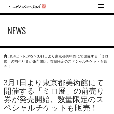
T
o
g
g
NEWS
l
e
n
a
v
i
HOME
>
NEWS
>
3月1日より東京都美術館にて開催する「ミロ
g
展」の前売り券が発売開始。数量限定のスペシャルチケットも販
a
売！
t
i
o
3月1日より東京都美術館にて
n
開催する「ミロ展」の前売り
券が発売開始。数量限定のス
ペシャルチケットも販売！