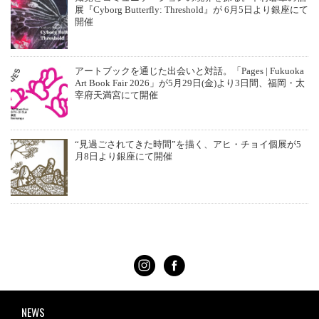
展『Cyborg Butterfly: Threshold』が 6月5日より銀座にて
開催
アートブックを通じた出会いと対話。「Pages | Fukuoka
Art Book Fair 2026」が5月29日(金)より3日間、福岡・太
宰府天満宮にて開催
“見過ごされてきた時間”を描く、アヒ・チョイ個展が5
月8日より銀座にて開催
NEWS