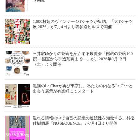
1,000枚超のヴィンテージTシャツが集結。「大Tシャツ
展 2026」が7月4日より表参道ヒルズで開催
三井家ゆかりの茶碗を紹介する展覧会「館蔵の茶碗100
撰 ―国宝から手造茶碗まで―」が、2026年9月12日
（土）より開催
黒猫のLe Chatが再び東京に。私たちの内なるLe Chatと
出会う展示が有楽町にてスタート
溢れる情報の中で自己の記憶の連続性を知覚する。村松
佳樹個展『NO SEQUENCE』が7月4日より開催