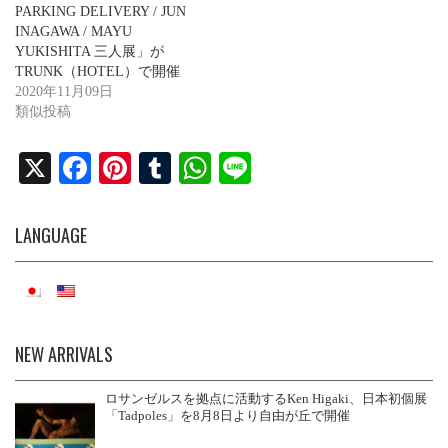
PARKING DELIVERY / JUN
INAGAWA / MAYU
YUKISHITA 三人展」が
TRUNK（HOTEL）で開催
2020年11月09日
類似投稿
X
Fa
Pi
T
W
Li
ce
nt
u
ha
ne
bo
er
m
ts
LANGUAGE
ok
es
bl
A
t
r
pp
NEW ARRIVALS
ロサンゼルスを拠点に活動するKen Higaki、日本初個展
「Tadpoles」を8月8日より自由が丘で開催