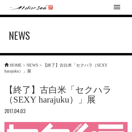
T
o
g
g
NEWS
l
e
n
a
v
i
HOME
>
NEWS
>
【終了】古白米「セクハラ（SEXY
g
harajuku）」展
a
t
i
【終了】古白米「セクハラ
o
n
（SEXY harajuku）」展
2017.04.03