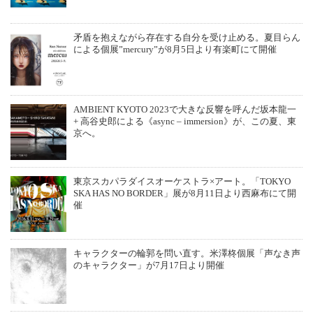
矛盾を抱えながら存在する自分を受け止める。夏目らん
による個展”mercury”が8月5日より有楽町にて開催
AMBIENT KYOTO 2023で大きな反響を呼んだ坂本龍一
+ 高谷史郎による《async – immersion》が、この夏、東
京へ。
東京スカパラダイスオーケストラ×アート。「TOKYO
SKA HAS NO BORDER」展が8月11日より西麻布にて開
催
キャラクターの輪郭を問い直す。米澤柊個展「声なき声
のキャラクター」が7月17日より開催