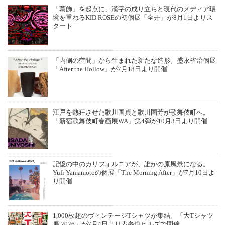
「葛飾」を起点に、漢字の成り立ちと現代のメディア環
境を重ねるKID ROSEの初個展「全开」が8月1日よりス
タート
「内側の空間」から生まれた新たな造形。盛永省治個展
「After the Hollow」が7月18日より開催
江戸を熱狂させた歌川国貞と歌川国芳が歌舞伎町へ。
「新宿歌舞伎町春画展WA」第4弾が10月3日より開催
記憶の中のカリフォルニアが、誰かの原風景になる。
Yufi Yamamotoの個展「The Morning After」が7月10日よ
り開催
1,000枚超のヴィンテージTシャツが集結。「大Tシャツ
展 2026」が7月4日より表参道ヒルズで開催