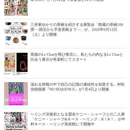
三井家ゆかりの茶碗を紹介する展覧会「館蔵の茶碗100
撰 ―国宝から手造茶碗まで―」が、2026年9月12日
（土）より開催
黒猫のLe Chatが再び東京に。私たちの内なるLe Chatと
出会う展示が有楽町にてスタート
溢れる情報の中で自己の記憶の連続性を知覚する。村松
佳樹個展『NO SEQUENCE』が7月4日より開催
ヘリング没後初となる盟友ケニー・シャーフとの二人展
「ケニー・シャーフ&キース・ヘリング：K！K！」が中
村キース・ヘリング美術館にて開催中